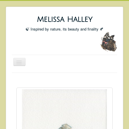
Melissa Halley
🍃 Inspired by nature, its beauty and finality 🍂
Toggle
Navigation
Welcome
Shop
Portfolio
Coming Up
Blog
Insta blog