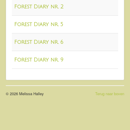
About
Forest Diary nr. 2
Contact
Forest Diary nr. 5
Forest Diary nr. 6
Forest Diary nr. 9
© 2026 Melissa Halley
Terug naar boven