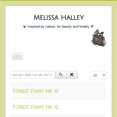
Melissa Halley
🍃 Inspired by nature, its beauty and finality 🍂
Toggle
Navigation
Welcome
Vul een deel van de titel in
Toon #
Shop
Portfolio
Forest Diary nr. 10
Coming Up
Blog
Forest Diary nr. 12
Insta blog